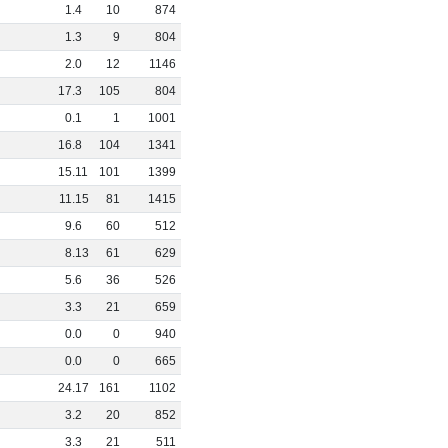
0
1
.
4
10
874
0
1
.
3
9
804
0
2
.
0
12
1146
0
17
.
3
105
804
0
0
.
1
1
1001
1
16
.
8
104
1341
0
15
.
11
101
1399
0
11
.
15
81
1415
0
9
.
6
60
512
0
8
.
13
61
629
0
5
.
6
36
526
0
3
.
3
21
659
0
0
.
0
0
940
0
0
.
0
0
665
5
24
.
17
161
1102
0
3
.
2
20
852
0
3
.
3
21
511