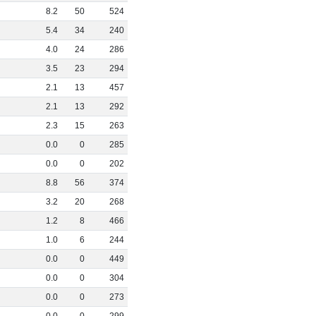
0
8
.
2
50
524
0
5
.
4
34
240
0
4
.
0
24
286
0
3
.
5
23
294
0
2
.
1
13
457
0
2
.
1
13
292
2
2
.
3
15
263
0
0
.
0
0
285
1
0
.
0
0
202
0
8
.
8
56
374
0
3
.
2
20
268
0
1
.
2
8
466
0
1
.
0
6
244
0
0
.
0
0
449
0
0
.
0
0
304
0
0
.
0
0
273