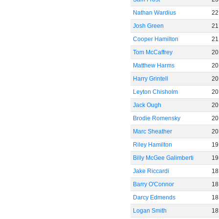
Nathan Wardius
22
Josh Green
21
Cooper Hamilton
21
Tom McCaffrey
20
Matthew Harms
20
Harry Grintell
20
Leyton Chisholm
20
Jack Ough
20
Brodie Romensky
20
Marc Sheather
20
Riley Hamilton
19
Billy McGee Galimberti
19
Jake Riccardi
18
Barry O'Connor
18
Darcy Edmends
18
Logan Smith
18