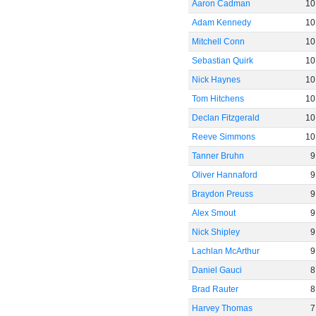
Aaron Cadman
10
Adam Kennedy
10
Mitchell Conn
10
Sebastian Quirk
10
Nick Haynes
10
Tom Hitchens
10
Declan Fitzgerald
10
Reeve Simmons
10
Tanner Bruhn
9
Oliver Hannaford
9
Braydon Preuss
9
Alex Smout
9
Nick Shipley
9
Lachlan McArthur
9
Daniel Gauci
8
Brad Rauter
8
Harvey Thomas
7