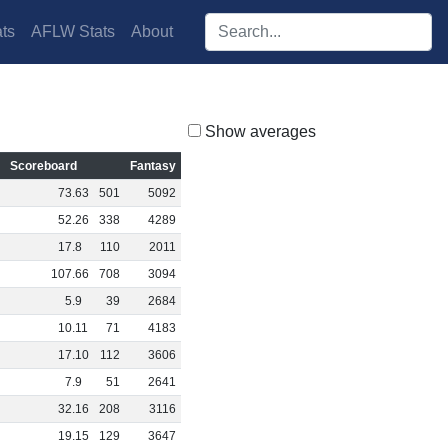
Search players:
ts
AFLW Stats
About
Show averages
Scoreboard
Fantasy
2
73
.
63
501
5092
8
52
.
26
338
4289
0
17
.
8
110
2011
5
107
.
66
708
3094
0
5
.
9
39
2684
0
10
.
11
71
4183
1
17
.
10
112
3606
0
7
.
9
51
2641
0
32
.
16
208
3116
0
19
.
15
129
3647