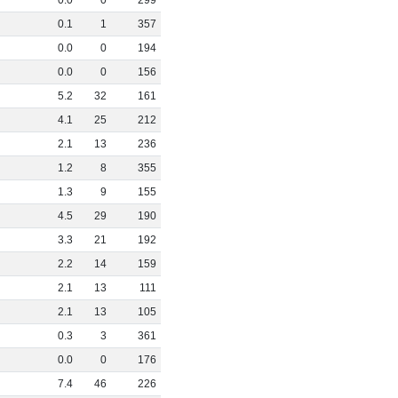
0
0
.
0
0
299
0
0
.
1
1
357
0
0
.
0
0
194
6
0
.
0
0
156
0
5
.
2
32
161
0
4
.
1
25
212
0
2
.
1
13
236
0
1
.
2
8
355
2
1
.
3
9
155
0
4
.
5
29
190
0
3
.
3
21
192
0
2
.
2
14
159
3
2
.
1
13
111
4
2
.
1
13
105
0
0
.
3
3
361
0
0
.
0
0
176
0
7
.
4
46
226