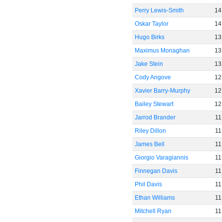
Perry Lewis-Smith
14
Oskar Taylor
14
Hugo Birks
13
Maximus Monaghan
13
Jake Stein
13
Cody Angove
12
Xavier Barry-Murphy
12
Bailey Stewart
12
Jarrod Brander
11
Riley Dillon
11
James Bell
11
Giorgio Varagiannis
11
Finnegan Davis
11
Phil Davis
11
Ethan Williams
11
Mitchell Ryan
11