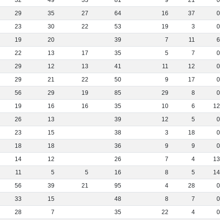
32
49
33
81
9
21
29
35
27
64
16
37
23
30
22
53
19
3
19
20
39
7
11
22
13
17
35
5
7
29
12
13
41
11
12
29
21
22
50
9
17
56
29
19
85
29
8
19
16
16
35
10
6
1
26
13
39
12
5
23
15
38
3
18
18
18
36
9
9
14
12
26
7
4
1
11
5
5
16
8
5
1
56
39
21
95
4
28
33
15
48
8
7
28
7
35
22
4