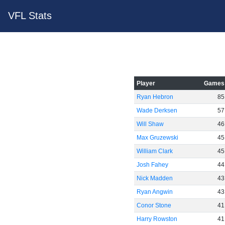
VFL Stats
Player
Games
Ryan Hebron
85
Wade Derksen
57
Will Shaw
46
Max Gruzewski
45
William Clark
45
Josh Fahey
44
Nick Madden
43
Ryan Angwin
43
Conor Stone
41
Harry Rowston
41