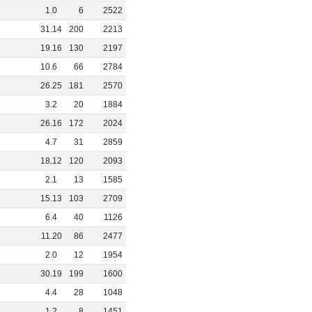
0
1
.
0
6
2522
7
31
.
14
200
2213
4
19
.
16
130
2197
0
10
.
6
66
2784
0
26
.
25
181
2570
9
3
.
2
20
1884
0
26
.
16
172
2024
0
4
.
7
31
2859
0
18
.
12
120
2093
0
2
.
1
13
1585
0
15
.
13
103
2709
0
6
.
4
40
1126
7
11
.
20
86
2477
0
2
.
0
12
1954
0
30
.
19
199
1600
0
4
.
4
28
1048
0
1
.
2
8
1451