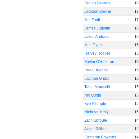
Jaelen Pavlidis
18
Jackson Bowne
18
Joe Fonti
17
James Lugsdin
16
Jakob Anderson
16
Matt Flynn
15
Harvey Hooper
15
Xavier O'Halloran
15
Izaac Hughes
15
Lachlan Grubb
15
Taine Moraschi
15
Nic Quigg
15
Kye Pfrengle
15
Nicholas Kelly
15
Zach Sproule
14
Jason Gillbee
14
Cameron Edwards
14