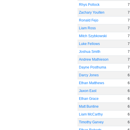
Rhys Pollock
7
Zachary Youlten
7
Ronald Fejo
7
Liam Ross
7
Mitch Szybkowski
7
Luke Fellows
7
Joshua Smith
7
Andrew Mathieson
7
Dayne Posthuma
7
Darcy Jones
6
Ethan Matthews
6
Jaxon East
6
Ethan Grace
6
Matt Buntine
6
Liam McCarthy
6
Timothy Garvey
6