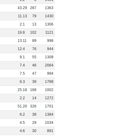
0
43
.
29
287
1363
9
11
.
13
79
1430
0
2
.
1
13
1306
0
16
.
6
102
1121
0
13
.
11
89
998
0
12
.
4
76
944
2
9
.
1
55
1308
0
7
.
4
46
2064
3
7
.
5
47
994
0
6
.
3
39
1788
0
25
.
18
168
1002
0
2
.
2
14
1272
0
51
.
20
326
1701
1
6
.
2
38
1384
0
4
.
5
29
1034
6
4
.
6
30
891