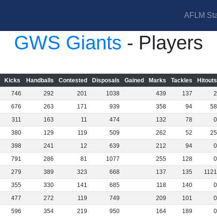
AFLM Sta
GWS Giants
- Players
Kicks
Handballs
Contested
Disposals
Gained
Marks
Tackles
Hitouts
746
292
201
1038
439
137
676
263
171
939
358
94
5
311
163
11
474
132
78
380
129
119
509
262
52
2
398
241
12
639
212
94
791
286
81
1077
255
128
279
389
323
668
137
135
112
355
330
141
685
118
140
477
272
119
749
209
101
596
354
219
950
164
189