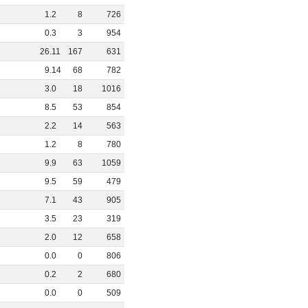
0
1
.
2
8
726
0
0
.
3
3
954
0
26
.
11
167
631
0
9
.
14
68
782
5
3
.
0
18
1016
0
8
.
5
53
854
0
2
.
2
14
563
0
1
.
2
8
780
0
9
.
9
63
1059
0
9
.
5
59
479
0
7
.
1
43
905
0
3
.
5
23
319
0
2
.
0
12
658
0
0
.
0
0
806
0
0
.
2
2
680
0
0
.
0
0
509