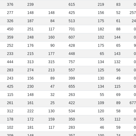
376
239
615
219
83
277
148
148
425
156
52
25
326
187
84
513
175
61
2
450
251
117
701
182
88
359
248
160
607
102
144
252
176
90
428
175
65
233
215
177
448
65
143
444
313
315
757
134
132
283
274
213
557
125
56
243
156
89
399
130
49
425
230
47
655
134
115
115
148
32
263
55
69
261
161
25
422
109
89
67
312
222
130
534
120
58
178
172
159
350
55
112
102
181
117
283
46
59
209
148
357
100
74