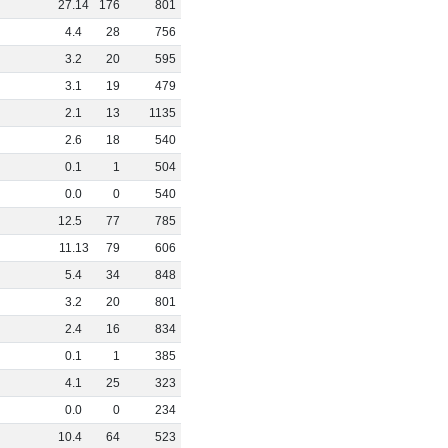
0
27
.
14
176
801
0
4
.
4
28
756
0
3
.
2
20
595
0
3
.
1
19
479
0
2
.
1
13
1135
0
2
.
6
18
540
0
0
.
1
1
504
9
0
.
0
0
540
0
12
.
5
77
785
0
11
.
13
79
606
3
5
.
4
34
848
0
3
.
2
20
801
0
2
.
4
16
834
0
0
.
1
1
385
0
4
.
1
25
323
0
0
.
0
0
234
0
10
.
4
64
523