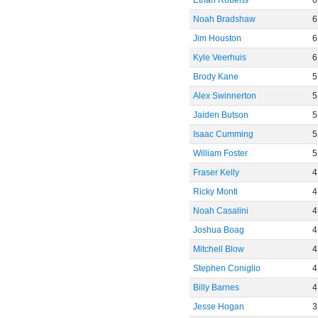
Ethan Roberts
6
Noah Bradshaw
6
Jim Houston
6
Kyle Veerhuis
6
Brody Kane
5
Alex Swinnerton
5
Jaiden Butson
5
Isaac Cumming
5
William Foster
5
Fraser Kelly
4
Ricky Monti
4
Noah Casalini
4
Joshua Boag
4
Mitchell Blow
4
Stephen Coniglio
4
Billy Barnes
4
Jesse Hogan
3